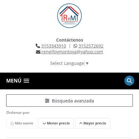
Contáctenos
|
3153343910
3152572692
rengifoymontoya@yahoo.com
Select Language
▼
MENÚ
Búsqueda avanzada
Ordenar por:
Más nuevo
Menor precio
Mayor precio