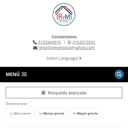
Contáctenos
|
3153343910
3152572692
rengifoymontoya@yahoo.com
Select Language
▼
MENÚ
Búsqueda avanzada
Ordenar por:
Más nuevo
Menor precio
Mayor precio