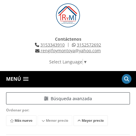
Contáctenos
|
3153343910
3152572692
rengifoymontoya@yahoo.com
Select Language
▼
MENÚ
Búsqueda avanzada
Ordenar por:
Más nuevo
Menor precio
Mayor precio