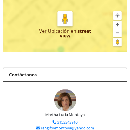
Ver Ubicación
en
street
view
Contáctanos
Martha Lucia Montoya
3153343910
rengifoymontoya@yahoo.com