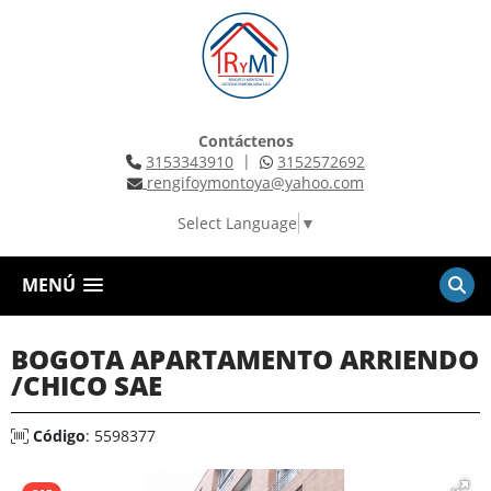
Contáctenos
|
3153343910
3152572692
rengifoymontoya@yahoo.com
Select Language
▼
MENÚ
BOGOTA APARTAMENTO ARRIENDO
/CHICO SAE
Código
: 5598377