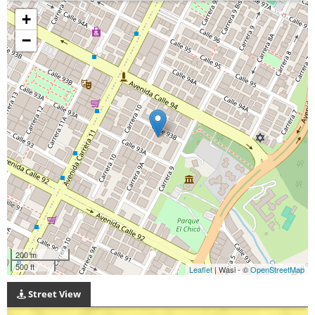
+
−
200 m
500 ft
Leaflet
| Wasi - ©
OpenStreetMap
Street View