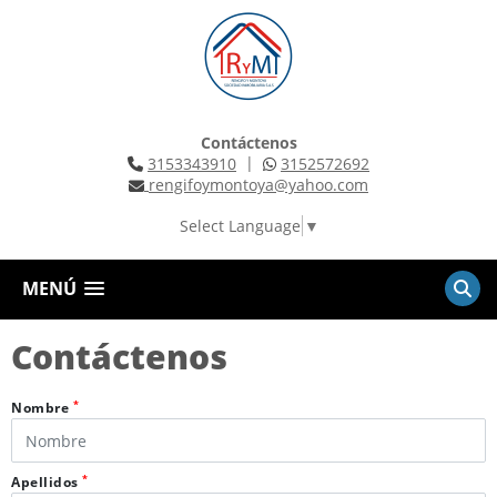
Contáctenos
|
3153343910
3152572692
rengifoymontoya@yahoo.com
Select Language
▼
MENÚ
Contáctenos
*
Nombre
*
Apellidos