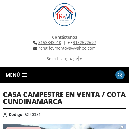
Contáctenos
|
3153343910
3152572692
rengifoymontoya@yahoo.com
Select Language
▼
MENÚ
CASA CAMPESTRE EN VENTA / COTA
CUNDINAMARCA
Código
: 5240351