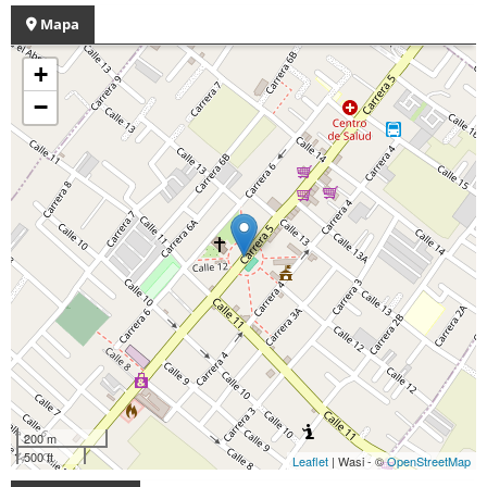
Mapa
+
−
200 m
500 ft
Leaflet
| Wasi - ©
OpenStreetMap