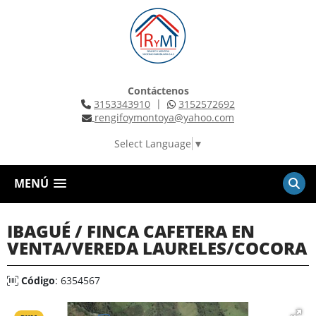
Contáctenos
|
3153343910
3152572692
rengifoymontoya@yahoo.com
Select Language
▼
MENÚ
IBAGUÉ / FINCA CAFETERA EN
VENTA/VEREDA LAURELES/COCORA
Código
: 6354567