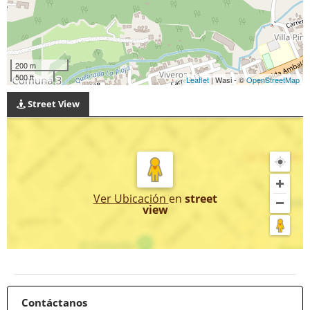
200 m
500 ft
Leaflet
| Wasi - ©
OpenStreetMap
Street View
Ver Ubicación
en
street
view
Contáctanos