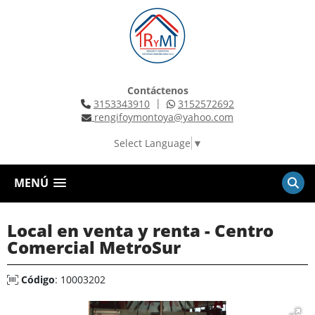
Contáctenos
|
3153343910
3152572692
rengifoymontoya@yahoo.com
Select Language
▼
MENÚ
Local en venta y renta - Centro
Comercial MetroSur
Código
: 10003202