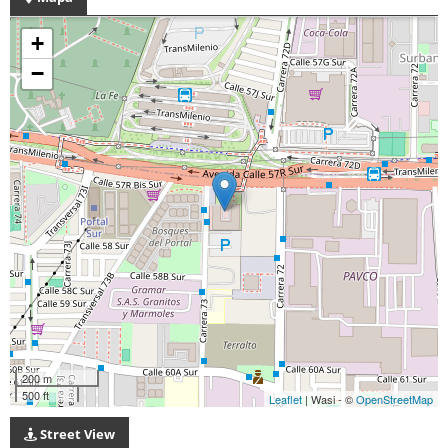
+
−
200 m
500 ft
Leaflet
| Wasi - ©
OpenStreetMap
Street View