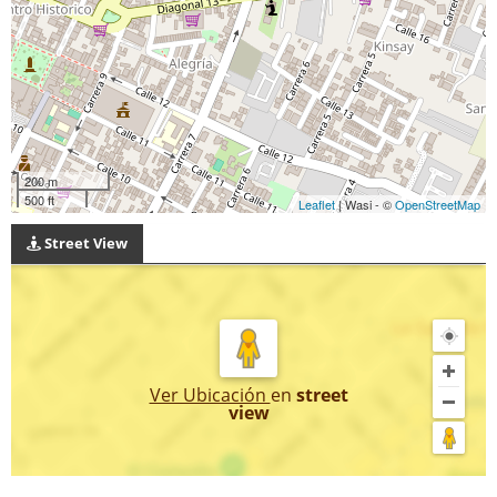
200 m
500 ft
Leaflet
| Wasi - ©
OpenStreetMap
Street View
Ver Ubicación
en
street
view