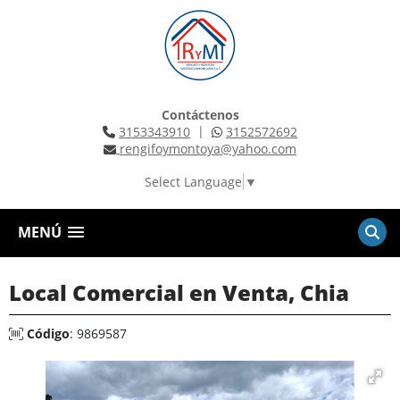
Contáctenos
|
3153343910
3152572692
rengifoymontoya@yahoo.com
Select Language
▼
MENÚ
Local Comercial en Venta, Chia
Código
: 9869587