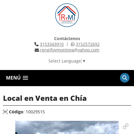
Contáctenos
|
3153343910
3152572692
rengifoymontoya@yahoo.com
Select Language
▼
MENÚ
Local en Venta en Chía
Código
: 10029515