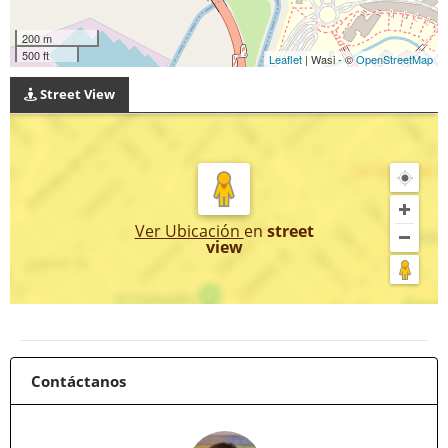
200 m
500 ft
Leaflet
| Wasi - ©
OpenStreetMap
Street View
Ver Ubicación
en
street
view
Contáctanos