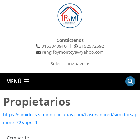
Contáctenos
|
3153343910
3152572692
rengifoymontoya@yahoo.com
Select Language
▼
MENÚ
Propietarios
https://simidocs.siminmobiliarias.com/base/simired/simidocsapi
inmo=72&tipo=1
Compartir: