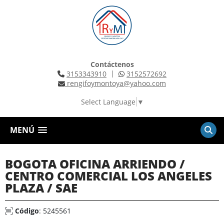
Contáctenos
|
3153343910
3152572692
rengifoymontoya@yahoo.com
Select Language
▼
MENÚ
BOGOTA OFICINA ARRIENDO /
CENTRO COMERCIAL LOS ANGELES
PLAZA / SAE
Código
: 5245561