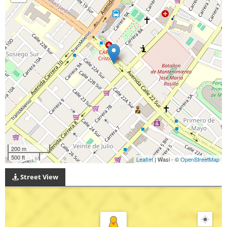
200 m
500 ft
Leaflet
| Wasi - ©
OpenStreetMap
Street View