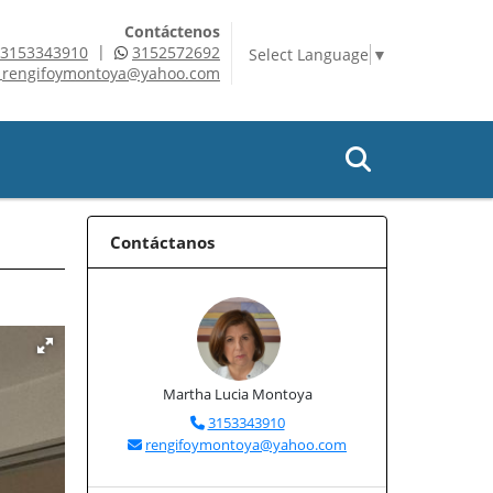
Contáctenos
|
3153343910
3152572692
Select Language
▼
rengifoymontoya@yahoo.com
Contáctanos
Martha Lucia Montoya
3153343910
rengifoymontoya@yahoo.com