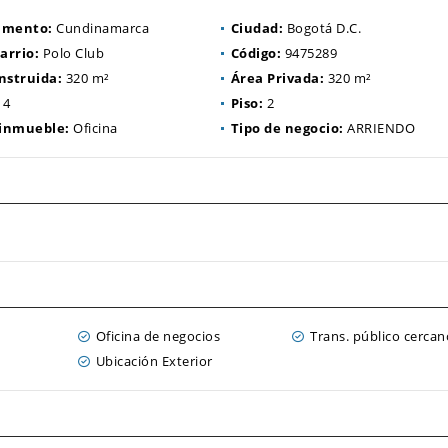
amento:
Cundinamarca
Ciudad:
Bogotá D.C.
arrio:
Polo Club
Código:
9475289
nstruida:
320 m²
Área Privada:
320 m²
4
Piso:
2
 inmueble:
Oficina
Tipo de negocio:
ARRIENDO
a
Oficina de negocios
Trans. público cercan
Ubicación Exterior