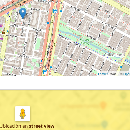
Leaflet
| Wasi - ©
Ope
 Ubicación
en
street view