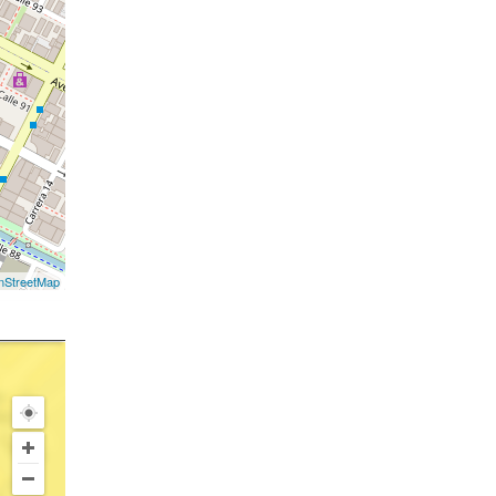
nStreetMap