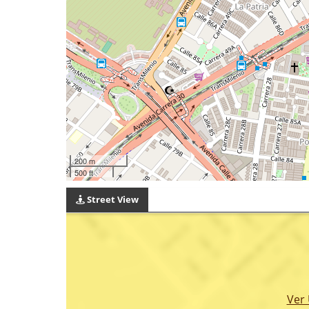
200 m
500 ft
Street View
Ver