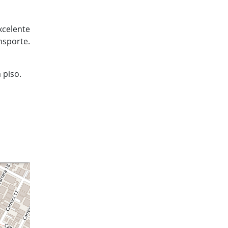
celente
nsporte.
 piso.