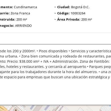
amento:
Cundinamarca
Ciudad:
Bogotá D.C.
arrio:
Zona Franca
Código:
10003264
nstruida:
200 m²
Área Privada:
200 m²
 negocio:
ARRIENDO
los 200 y 2000m². • Pisos disponibles • Servicios y característica
a zona urbana. • Zona bien comunicada y rodeada de restaurantes, pa
to: Precio: $38.000 xm² + IVA + Administración. Zona de Fontibón: •
es, hoteles y restaurantes. y cercanía al aeropuerto • Parques pe
jante para los trabajadores durante la hora del almuerzo. • una 
te espacio para empresas que buscan una ubicación estratégica y