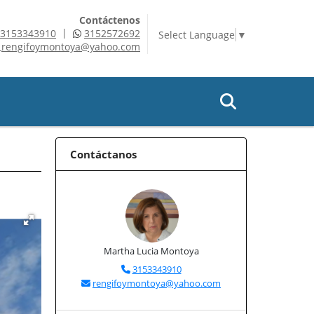
Contáctenos
|
3153343910
3152572692
Select Language
▼
rengifoymontoya@yahoo.com
Contáctanos
Martha Lucia Montoya
3153343910
rengifoymontoya@yahoo.com