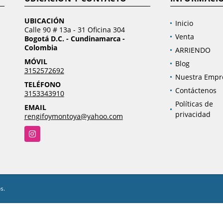
UBICACIÓN
Inicio
Calle 90 # 13a - 31 Oficina 304
Venta
Bogotá D.C. - Cundinamarca -
Colombia
ARRIENDO
MÓVIL
Blog
3152572692
Nuestra Empr
TELÉFONO
Contáctenos
3153343910
Políticas de
EMAIL
privacidad
rengifoymontoya@yahoo.com
Instagram
s.