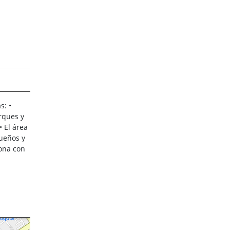
s: •
rques y
 El área
queños y
zona con