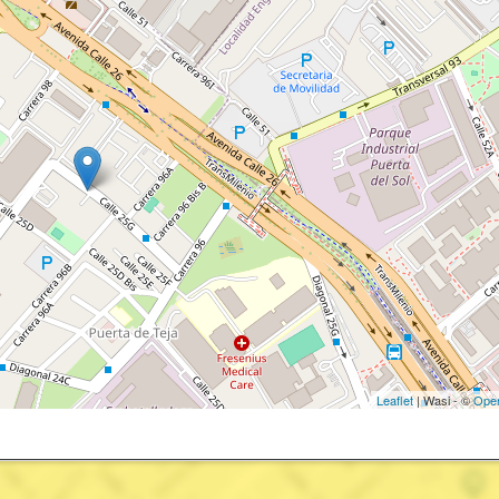
Leaflet
| Wasi - ©
Ope