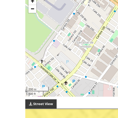
+
−
200 m
500 ft
Street View