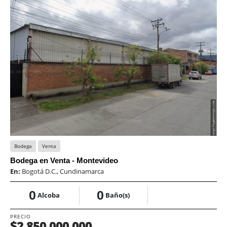
Bodega
Venta
Bodega en Venta - Montevideo
En:
Bogotá D.C., Cundinamarca
0
0
Alcoba
Baño(s)
PRECIO
$2.850.000.000