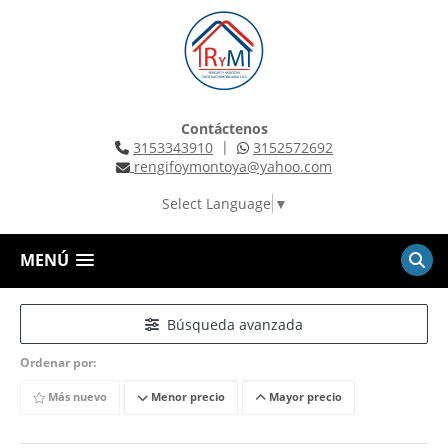
Contáctenos
|
3153343910
3152572692
rengifoymontoya@yahoo.com
Select Language
▼
MENÚ
Búsqueda avanzada
Ordenar por:
Más nuevo
Menor precio
Mayor precio