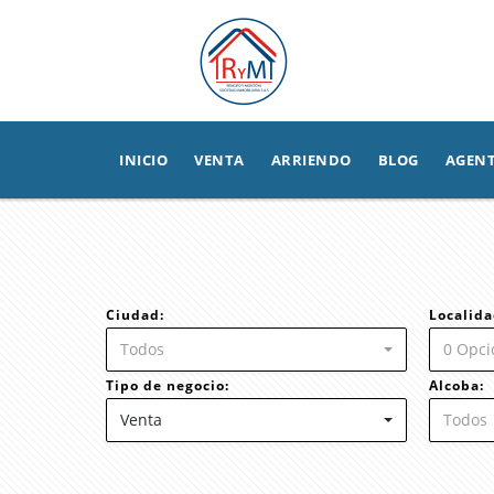
INICIO
VENTA
ARRIENDO
BLOG
AGEN
Ciudad:
Localida
Todos
0 Opci
Tipo de negocio:
Alcoba:
Venta
Todos