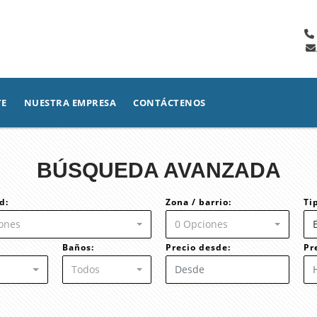
TE
NUESTRA EMPRESA
CONTÁCTENOS
BÚSQUEDA AVANZADA
d:
Zona / barrio:
Ti
ones
0 Opciones
Baños:
Precio desde:
Pr
Todos