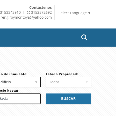
Contáctenos
|
3153343910
3152572692
Select Language
▼
rengifoymontoya@yahoo.com
po de inmueble:
Estado Propiedad:
Edificio
Todos
ecio hasta:
BUSCAR