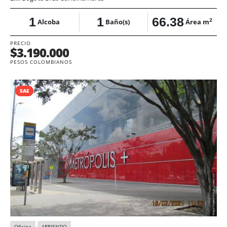
1
1
66.38
2
Alcoba
Baño(s)
Área m
PRECIO
$3.190.000
PESOS COLOMBIANOS
SAE
Oficina
ARRIENDO