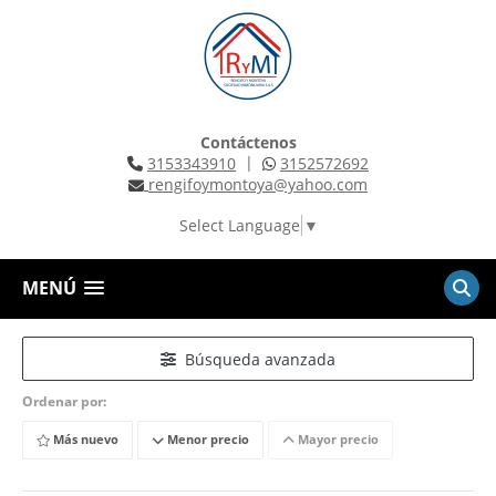
Contáctenos
|
3153343910
3152572692
rengifoymontoya@yahoo.com
Select Language
▼
MENÚ
Búsqueda avanzada
Ordenar por:
Más nuevo
Menor precio
Mayor precio