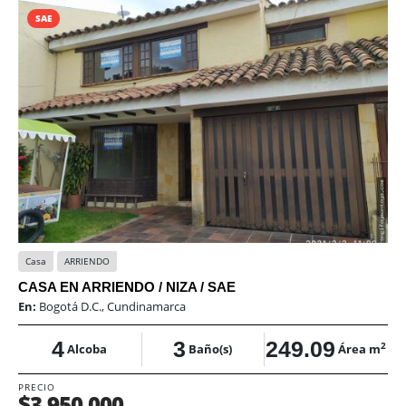
SAE
Casa
ARRIENDO
CASA EN ARRIENDO / NIZA / SAE
En:
Bogotá D.C., Cundinamarca
4
3
249.09
2
Alcoba
Baño(s)
Área m
PRECIO
$3.950.000