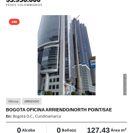
PESOS COLOMBIANOS
SAE
Oficina
ARRIENDO
BOGOTA OFICINA ARRIENDO/NORTH POINT/SAE
En:
Bogotá D.C., Cundinamarca
0
0
127.43
2
Alcoba
Baño(s)
Área m