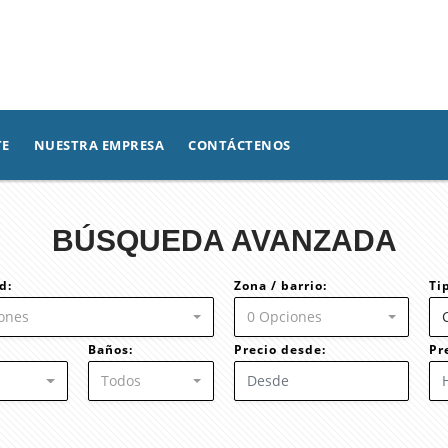
TE
NUESTRA EMPRESA
CONTÁCTENOS
BÚSQUEDA AVANZADA
d:
Zona / barrio:
Ti
ones
0 Opciones
Baños:
Precio desde:
Pr
Todos