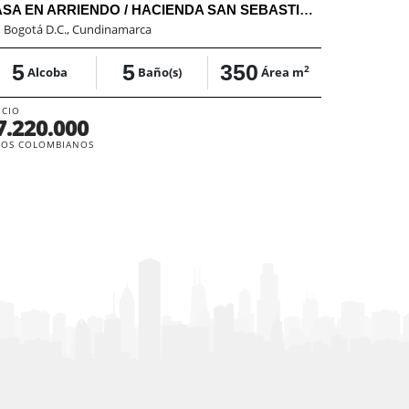
CASA EN ARRIENDO / HACIENDA SAN SEBASTIAN / SAE
:
Bogotá D.C., Cundinamarca
5
5
350
2
Alcoba
Baño(s)
Área m
ECIO
7.220.000
SOS COLOMBIANOS