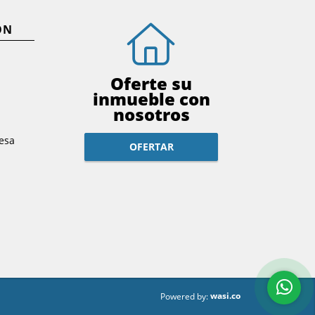
ÓN
Oferte su
inmueble con
nosotros
esa
OFERTAR
wasi.co
Powered by: