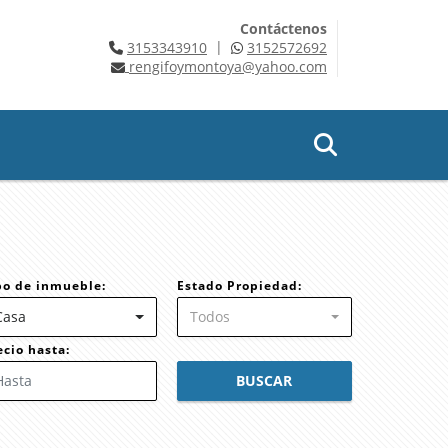
Contáctenos
|
3153343910
3152572692
rengifoymontoya@yahoo.com
po de inmueble:
Estado Propiedad:
Casa
Todos
ecio hasta:
BUSCAR