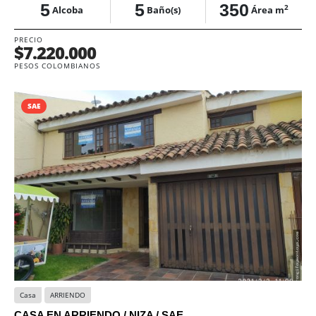
5
5
350
2
Alcoba
Baño(s)
Área m
PRECIO
$7.220.000
PESOS COLOMBIANOS
SAE
Casa
ARRIENDO
CASA EN ARRIENDO / NIZA / SAE