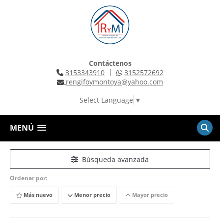
Contáctenos
|
3153343910
3152572692
rengifoymontoya@yahoo.com
Select Language
▼
MENÚ
Búsqueda avanzada
Ordenar por:
Más nuevo
Menor precio
Mayor precio