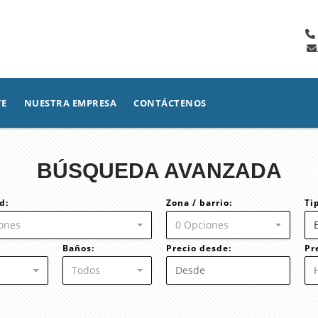
TE
NUESTRA EMPRESA
CONTÁCTENOS
BÚSQUEDA AVANZADA
d:
Zona / barrio:
Ti
ones
0 Opciones
Baños:
Precio desde:
Pr
Todos