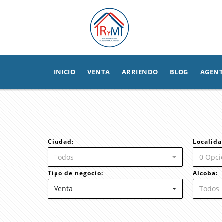
INICIO
VENTA
ARRIENDO
BLOG
AGEN
Ciudad:
Localida
Todos
0 Opci
Tipo de negocio:
Alcoba:
Venta
Todos