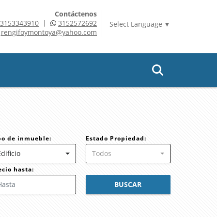
Contáctenos
|
3153343910
3152572692
Select Language
▼
rengifoymontoya@yahoo.com
po de inmueble:
Estado Propiedad:
Edificio
Todos
ecio hasta:
BUSCAR