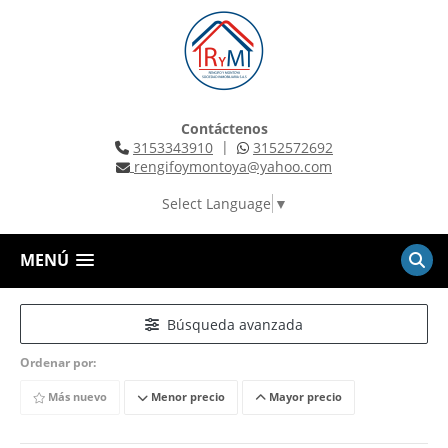
Contáctenos
|
3153343910
3152572692
rengifoymontoya@yahoo.com
Select Language
▼
MENÚ
Búsqueda avanzada
Ordenar por:
Más nuevo
Menor precio
Mayor precio