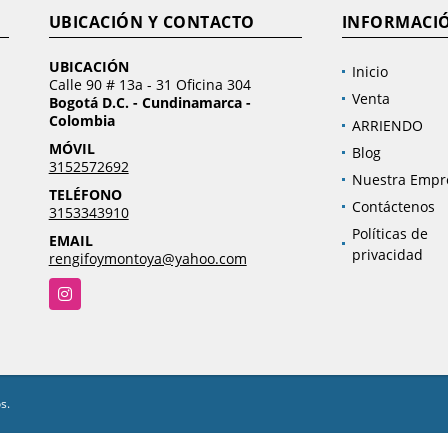
UBICACIÓN Y CONTACTO
INFORMACI
UBICACIÓN
Inicio
Calle 90 # 13a - 31 Oficina 304
Venta
Bogotá D.C. - Cundinamarca -
Colombia
ARRIENDO
MÓVIL
Blog
3152572692
Nuestra Empr
TELÉFONO
Contáctenos
3153343910
Políticas de
EMAIL
privacidad
rengifoymontoya@yahoo.com
Instagram
s.