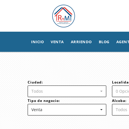
INICIO
VENTA
ARRIENDO
BLOG
AGEN
Ciudad:
Localida
Todos
0 Opci
Tipo de negocio:
Alcoba:
Venta
Todos