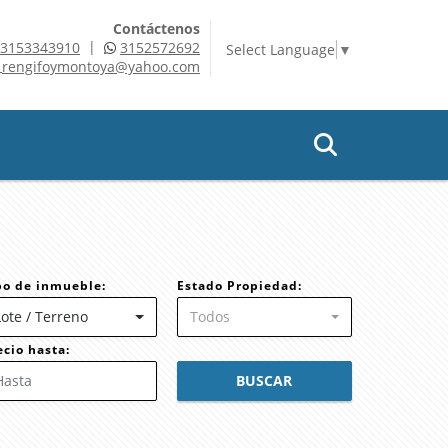
Contáctenos
|
3153343910
3152572692
Select Language
▼
rengifoymontoya@yahoo.com
po de inmueble:
Estado Propiedad:
Lote / Terreno
Todos
ecio hasta:
BUSCAR