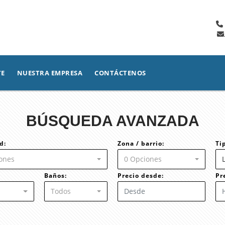
TE
NUESTRA EMPRESA
CONTÁCTENOS
BÚSQUEDA AVANZADA
d:
Zona / barrio:
Ti
ones
0 Opciones
Baños:
Precio desde:
Pr
Todos