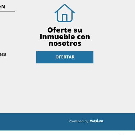
ÓN
Oferte su
inmueble con
nosotros
esa
OFERTAR
wasi.co
Powered by: