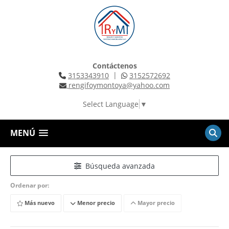
Contáctenos
|
3153343910
3152572692
rengifoymontoya@yahoo.com
Select Language
▼
MENÚ
Búsqueda avanzada
Ordenar por:
Más nuevo
Menor precio
Mayor precio