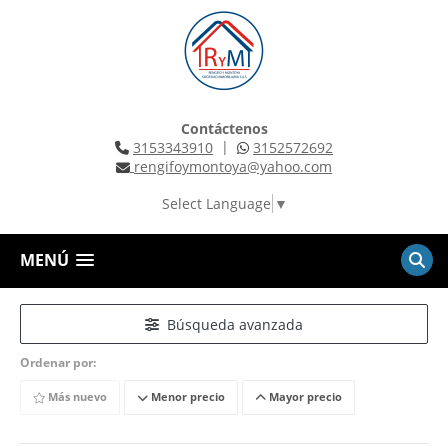
Contáctenos
|
3153343910
3152572692
rengifoymontoya@yahoo.com
Select Language
▼
MENÚ
Búsqueda avanzada
Ordenar por:
Más nuevo
Menor precio
Mayor precio