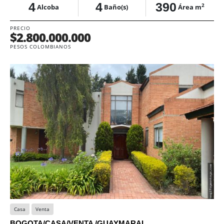
4
4
390
2
Alcoba
Baño(s)
Área m
PRECIO
$2.800.000.000
PESOS COLOMBIANOS
Casa
Venta
BOGOTA/CASA/VENTA /GUAYMARAL