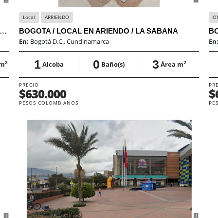
Local
ARRIENDO
Of
TA OFICINA ARRIENDO / CENTRO COMERCIAL LOS ANGELES PLAZA / SAE
BOGOTA / LOCAL EN ARIENDO / LA SABANA
BO
En:
Bogotá D.C., Cundinamarca
En
1
0
3
2
2
 m
Alcoba
Baño(s)
Área m
PRECIO
PR
$630.000
$
PESOS COLOMBIANOS
PE