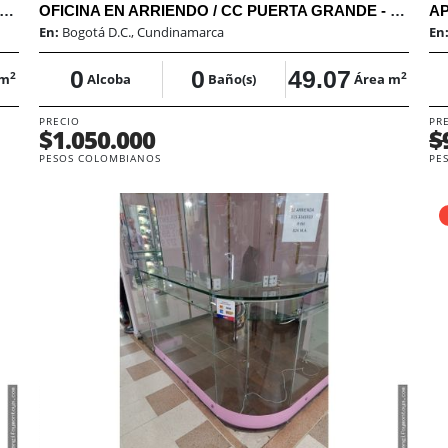
OTA/ OFICINA ARRIENDO / SANTA BARBARA / SAE
OFICINA EN ARRIENDO / CC PUERTA GRANDE - LA PEPITA / SAE
AP
En:
Bogotá D.C., Cundinamarca
En
0
0
49.07
2
2
 m
Alcoba
Baño(s)
Área m
PRECIO
PR
$1.050.000
$
PESOS COLOMBIANOS
PE