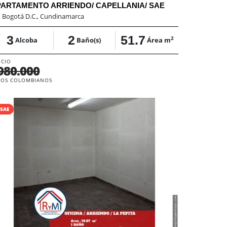
ARTAMENTO ARRIENDO/ CAPELLANIA/ SAE
:
Bogotá D.C., Cundinamarca
3
2
51.7
2
Alcoba
Baño(s)
Área m
ECIO
980.000
SOS COLOMBIANOS
SAE