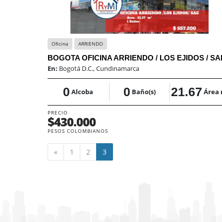
Oficina
ARRIENDO
BOGOTA OFICINA ARRIENDO / LOS EJIDOS / SA
En:
Bogotá D.C., Cundinamarca
0
0
21.67
Alcoba
Baño(s)
Área
PRECIO
$430.000
PESOS COLOMBIANOS
Anterior
«
1
2
3