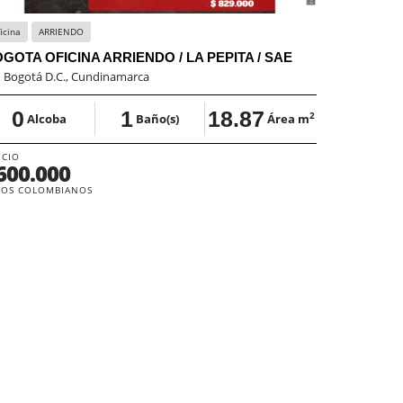
icina
ARRIENDO
GOTA OFICINA ARRIENDO / LA PEPITA / SAE
:
Bogotá D.C., Cundinamarca
0
1
18.87
2
Alcoba
Baño(s)
Área m
ECIO
600.000
SOS COLOMBIANOS