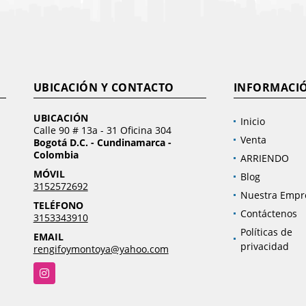
UBICACIÓN Y CONTACTO
INFORMACI
UBICACIÓN
Inicio
Calle 90 # 13a - 31 Oficina 304
Venta
Bogotá D.C. - Cundinamarca -
Colombia
ARRIENDO
MÓVIL
Blog
3152572692
Nuestra Empr
TELÉFONO
Contáctenos
3153343910
Políticas de
EMAIL
privacidad
rengifoymontoya@yahoo.com
Instagram