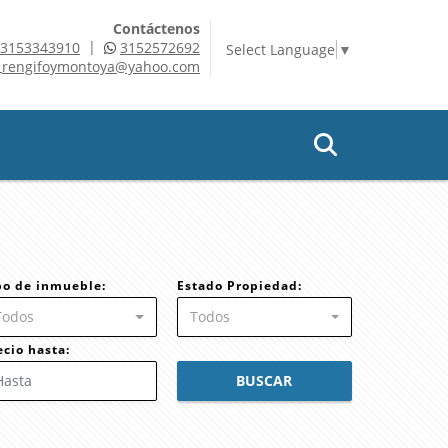
Contáctenos
|
3153343910
3152572692
Select Language
▼
rengifoymontoya@yahoo.com
po de inmueble:
Estado Propiedad:
Todos
Todos
ecio hasta:
BUSCAR