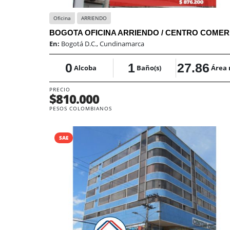
Oficina
ARRIENDO
BOGO
En:
Bogotá D.C., Cundinamarca
0
1
27.86
Alcoba
Baño(s)
Área
PRECIO
$810.000
PESOS COLOMBIANOS
SAE