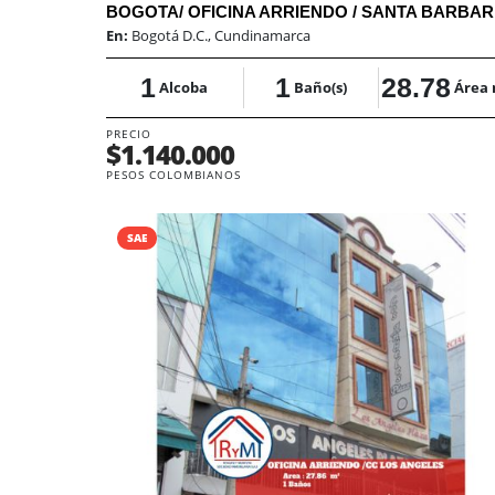
BOG
En:
Bogotá D.C., Cundinamarca
1
1
28.78
Alcoba
Baño(s)
Área
PRECIO
$1.140.000
PESOS COLOMBIANOS
SAE