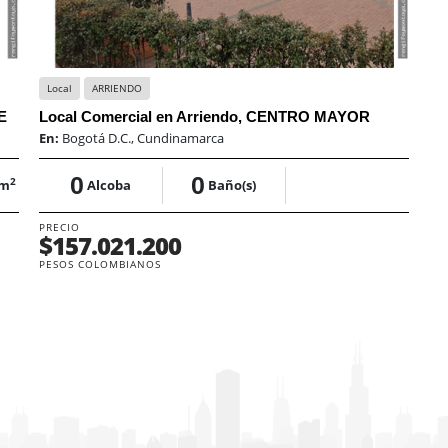
Local
ARRIENDO
E
Local Comercial en Arriendo, CENTRO MAYOR
En:
Bogotá D.C., Cundinamarca
0
0
2
 m
Alcoba
Baño(s)
PRECIO
$157.021.200
PESOS COLOMBIANOS