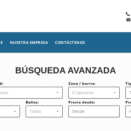
TE
NUESTRA EMPRESA
CONTÁCTENOS
BÚSQUEDA AVANZADA
d:
Zona / barrio:
Ti
ones
0 Opciones
Baños:
Precio desde:
Pr
Todos