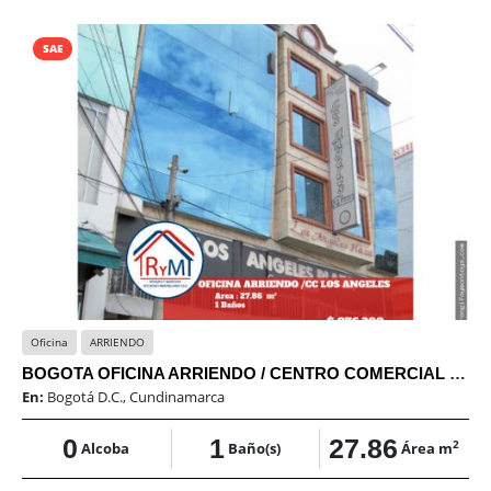
SAE
Oficina
ARRIENDO
BOGOTA OFICINA ARRIENDO / CENTRO COMERCIAL LOS ANGELES PLAZA / SAE
En:
Bogotá D.C., Cundinamarca
0
1
27.86
2
Alcoba
Baño(s)
Área m