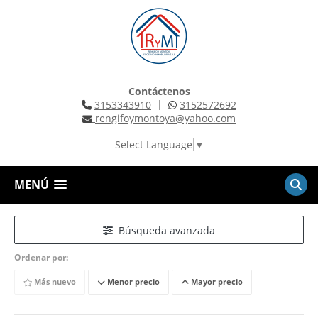
Contáctenos
|
3153343910
3152572692
rengifoymontoya@yahoo.com
Select Language
▼
MENÚ
Búsqueda avanzada
Ordenar por:
Más nuevo
Menor precio
Mayor precio