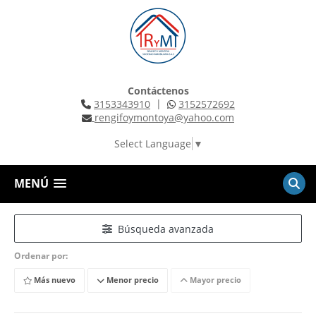
Contáctenos
|
3153343910
3152572692
rengifoymontoya@yahoo.com
Select Language
▼
MENÚ
Búsqueda avanzada
Ordenar por:
Más nuevo
Menor precio
Mayor precio