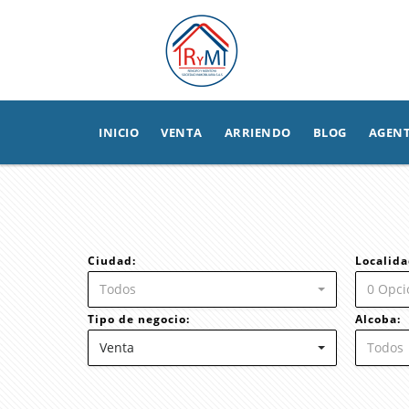
INICIO
VENTA
ARRIENDO
BLOG
AGEN
Ciudad:
Localida
Todos
0 Opci
Tipo de negocio:
Alcoba:
Venta
Todos