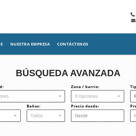
TE
NUESTRA EMPRESA
CONTÁCTENOS
BÚSQUEDA AVANZADA
d:
Zona / barrio:
Ti
ones
0 Opciones
Baños:
Precio desde:
Pr
Todos