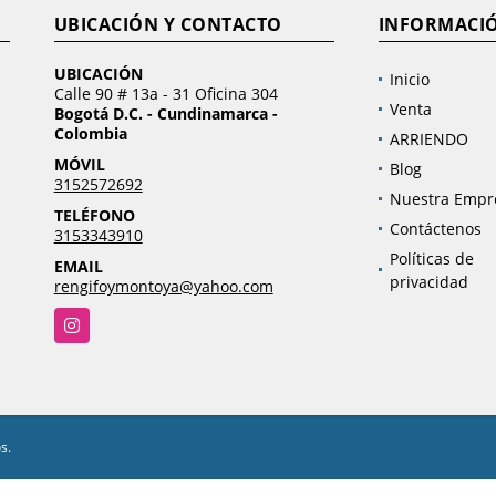
UBICACIÓN Y CONTACTO
INFORMACI
UBICACIÓN
Inicio
Calle 90 # 13a - 31 Oficina 304
Venta
Bogotá D.C. - Cundinamarca -
Colombia
ARRIENDO
MÓVIL
Blog
3152572692
Nuestra Empr
TELÉFONO
Contáctenos
3153343910
Políticas de
EMAIL
privacidad
rengifoymontoya@yahoo.com
Instagram
s.