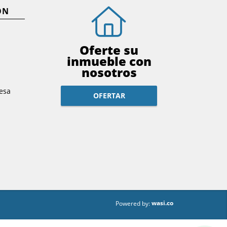
ÓN
Oferte su
inmueble con
nosotros
esa
OFERTAR
wasi.co
Powered by: