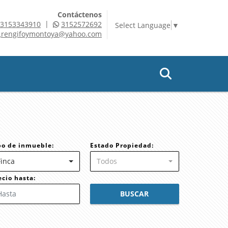
Contáctenos
|
3153343910
3152572692
Select Language
▼
rengifoymontoya@yahoo.com
po de inmueble:
Estado Propiedad:
Finca
Todos
ecio hasta:
BUSCAR