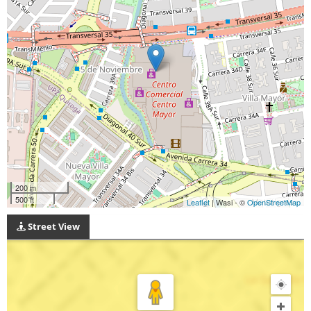
200 m
500 ft
Leaflet
| Wasi - ©
OpenStreetMap
Street View