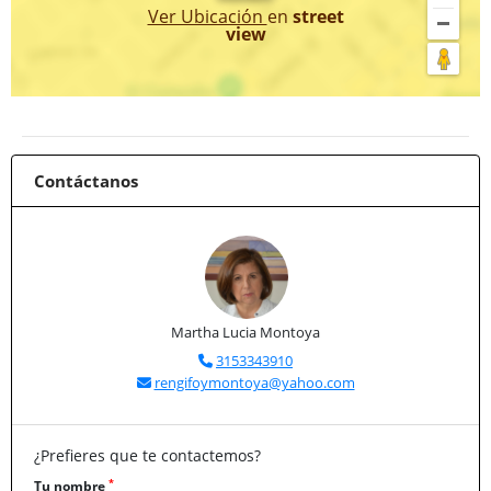
Ver Ubicación
en
street
view
Contáctanos
Martha Lucia Montoya
3153343910
rengifoymontoya@yahoo.com
¿Prefieres que te contactemos?
*
Tu nombre