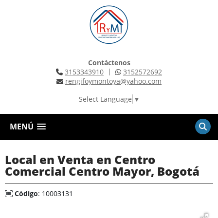
Contáctenos
|
3153343910
3152572692
rengifoymontoya@yahoo.com
Select Language
▼
MENÚ
Local en Venta en Centro
Comercial Centro Mayor, Bogotá
Código
: 10003131