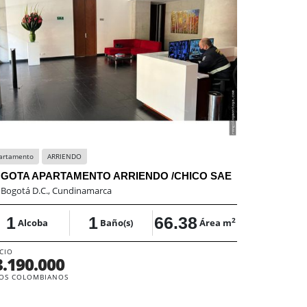
artamento
ARRIENDO
Bodega
ARR
GOTA APARTAMENTO ARRIENDO /CHICO SAE
BOGOTA / 
:
Bogotá D.C., Cundinamarca
En:
Bogotá D.
1
1
66.38
0
2
Alcoba
Baño(s)
Área m
Alco
CIO
3.190.000
PRECIO
$6.500.
OS COLOMBIANOS
PESOS COLOM