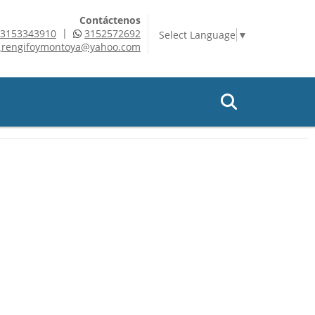
Contáctenos
|
3153343910
3152572692
Select Language
▼
rengifoymontoya@yahoo.com