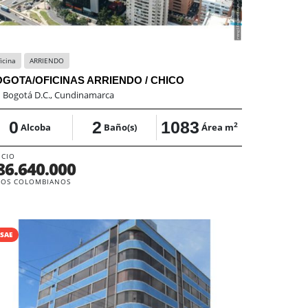
icina
ARRIENDO
GOTA/OFICINAS ARRIENDO / CHICO
:
Bogotá D.C., Cundinamarca
0
2
1083
2
Alcoba
Baño(s)
Área m
ECIO
86.640.000
SOS COLOMBIANOS
SAE