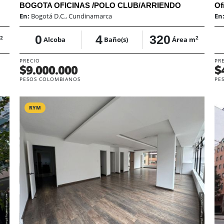
BOGOTA OFICINAS /POLO CLUB/ARRIENDO
Of
En:
Bogotá D.C., Cundinamarca
En
0
4
320
2
2
Alcoba
Baño(s)
Área m
PRECIO
PR
$9.000.000
$
PESOS COLOMBIANOS
PE
RYM