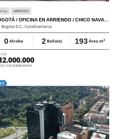
icina
ARRIENDO
BOGOTÁ / OFICINA EN ARRIENDO / CHICO NAVARRA
:
Bogotá D.C., Cundinamarca
0
2
193
2
Alcoba
Baño(s)
Área m
ECIO
12.000.000
SOS COLOMBIANOS
J C