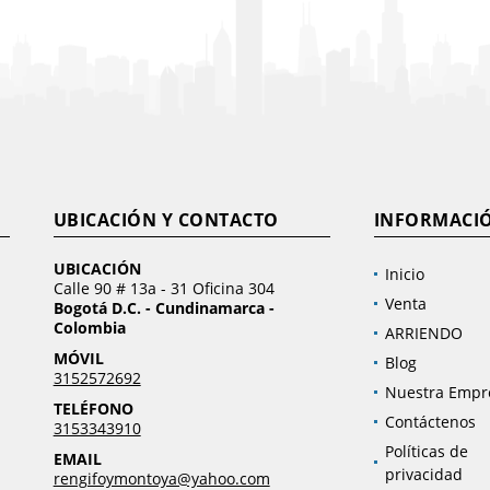
UBICACIÓN Y CONTACTO
INFORMACI
UBICACIÓN
Inicio
Calle 90 # 13a - 31 Oficina 304
Venta
Bogotá D.C. - Cundinamarca -
Colombia
ARRIENDO
MÓVIL
Blog
3152572692
Nuestra Empr
TELÉFONO
Contáctenos
3153343910
Políticas de
EMAIL
privacidad
rengifoymontoya@yahoo.com