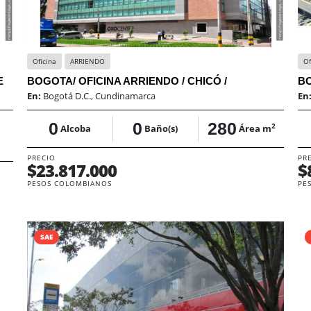
Oficina
ARRIENDO
Of
E
BOGOTA/ OFICINA ARRIENDO / CHICÓ /
BO
En:
Bogotá D.C., Cundinamarca
En
0
0
280
2
Alcoba
Baño(s)
Área m
PRECIO
PR
$23.817.000
$
PESOS COLOMBIANOS
PE
SAE