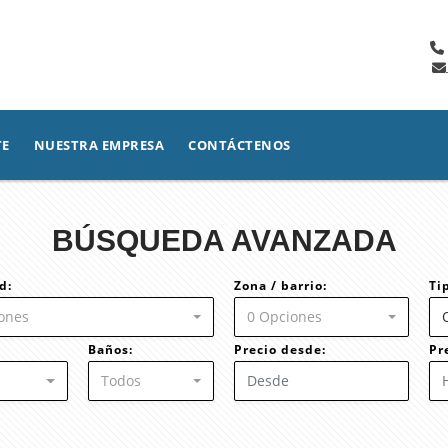
TE
NUESTRA EMPRESA
CONTÁCTENOS
BÚSQUEDA AVANZADA
d:
Zona / barrio:
Ti
ones
0 Opciones
Baños:
Precio desde:
Pr
Todos