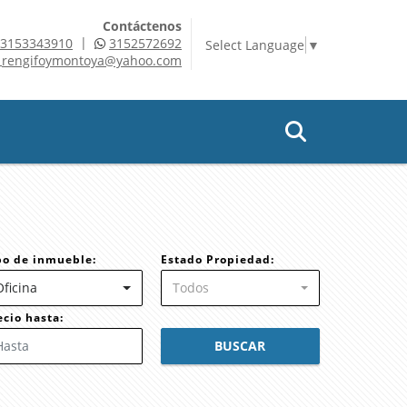
Contáctenos
|
3153343910
3152572692
Select Language
▼
rengifoymontoya@yahoo.com
po de inmueble:
Estado Propiedad:
Oficina
Todos
ecio hasta:
BUSCAR