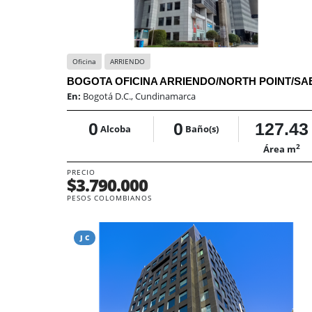
Oficina
ARRIENDO
BOGOTA OFICINA ARRIENDO/NORTH POINT/SA
En:
Bogotá D.C., Cundinamarca
0
0
127.43
Alcoba
Baño(s)
2
Área m
PRECIO
$3.790.000
PESOS COLOMBIANOS
J C