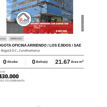
icina
ARRIENDO
GOTA OFICINA ARRIENDO / LOS EJIDOS / SAE
:
Bogotá D.C., Cundinamarca
0
0
21.67
2
Alcoba
Baño(s)
Área m
ECIO
430.000
SOS COLOMBIANOS