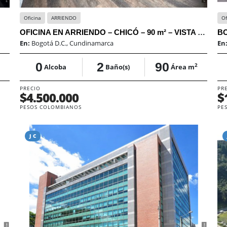
Oficina
ARRIENDO
Of
OFICINA EN ARRIENDO – CHICÓ – 90 m² – VISTA EXTERIOR
En:
Bogotá D.C., Cundinamarca
En
0
2
90
2
Alcoba
Baño(s)
Área m
PRECIO
PR
$4.500.000
$
PESOS COLOMBIANOS
PE
J C