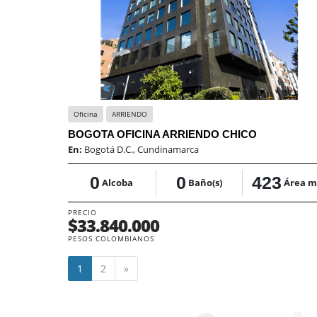
Oficina
ARRIENDO
BOGOTA OFICINA ARRIENDO CHICO
En:
Bogotá D.C., Cundinamarca
0
0
423
Alcoba
Baño(s)
Área m
PRECIO
$33.840.000
PESOS COLOMBIANOS
Siguiente
1
2
»