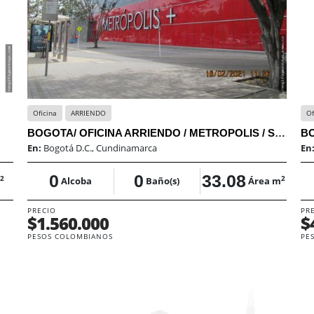
Oficina
ARRIENDO
Of
BOGOTA/ OFICINA ARRIENDO / METROPOLIS / SAE
BO
En:
Bogotá D.C., Cundinamarca
En
0
0
33.08
2
2
Alcoba
Baño(s)
Área m
PRECIO
PR
$1.560.000
$
PESOS COLOMBIANOS
PE