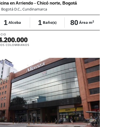
icina en Arriendo - Chicó norte, Bogotá
:
Bogotá D.C., Cundinamarca
1
1
80
2
Alcoba
Baño(s)
Área m
ECIO
4.200.000
SOS COLOMBIANOS