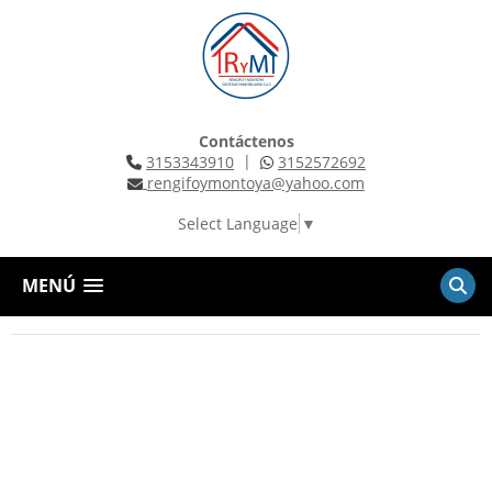
Contáctenos
|
3153343910
3152572692
rengifoymontoya@yahoo.com
Select Language
▼
MENÚ